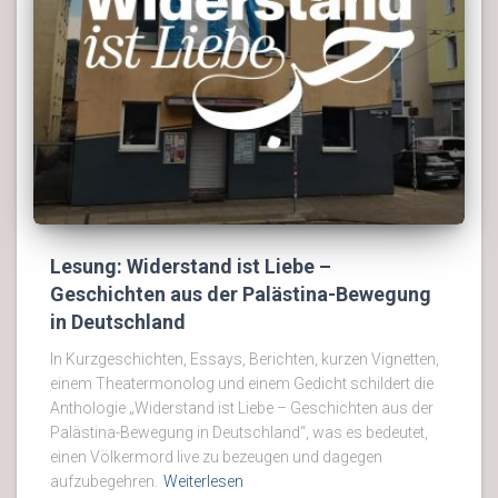
Lesung: Widerstand ist Liebe –
Geschichten aus der Palästina-Bewegung
in Deutschland
In Kurzgeschichten, Essays, Berichten, kurzen Vignetten,
einem Theatermonolog und einem Gedicht schildert die
Anthologie „Widerstand ist Liebe – Geschichten aus der
Palästina-Bewegung in Deutschland“, was es bedeutet,
einen Völkermord live zu bezeugen und dagegen
aufzubegehren.
Weiterlesen