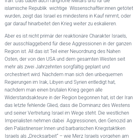
Iran. Das dabei auch ranghohe Militärs und für die
islamische Republik wichtige Wissenschaftler:innen getötet
wurden, zeigt das Israel es mindestens in Kauf nimmt, oder
gar darauf hinarbeitet den Krieg weiter zu eskalieren.
Aber es ist nicht primär der reaktionäre Charakter Israels,
der ausschlaggebend für diese Aggressionen in der ganzen
Region ist. All das ist Teil einer Neuordnung des Nahen
Osten, der von den USA und dem gesamten Westen seit
mehr als zwei Jahrzehnten sorgfältig geplant und
orchestriert wird. Nachdem man sich den unbequemen
Regierungen im Irak, Libyen und Syrien entledigt hat,
nachdem man einen brutalen Krieg gegen alle
Widerstandsakteure in der Region begonnen hat, ist der Iran
das letzte fehlende Glied, dass die Dominanz des Westens
und seiner Vertretung Israel im Wege steht. Die westlichen
Imperialisten nehmen dabei Aggressionen, den Genozid an
den Palästinenser:Innen und barbarischen Kriegstaktiken
Israels als „Drecksarbeit“ – wie Merz Israels vorgehen am