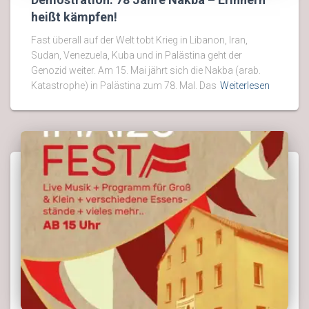
heißt kämpfen!
Fast überall auf der Welt tobt Krieg in Libanon, Iran,
Sudan, Venezuela, Kuba und in Palästina geht der
Genozid weiter. Am 15. Mai jährt sich die Nakba (arab.
Katastrophe) in Palästina zum 78. Mal. Das
Weiterlesen