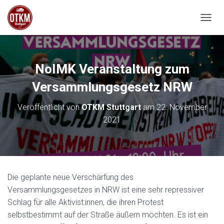
NAVIG
NoIMK Veranstaltung zum
Versammlungsgesetz NRW
Veröffentlicht von
OTKM Stuttgart
am
22. November
2021
Die geplante neue Verschärfung des
Versammlungsgesetzes in NRW ist eine sehr repressiver
Schlag für alle Aktivist:innen, die ihren Protest
selbstbestimmt auf der Straße äußern möchten. Es ist ein