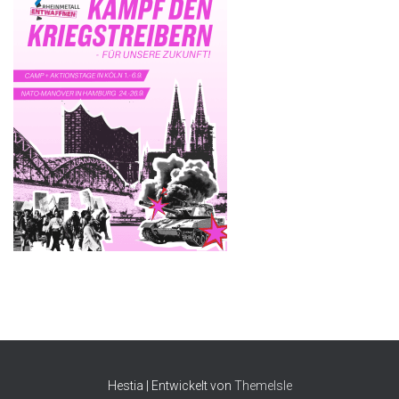
Hestia | Entwickelt von
ThemeIsle