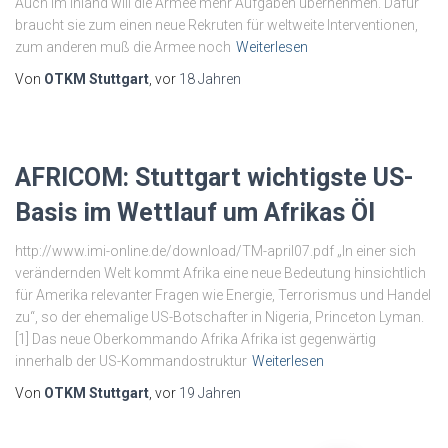
Auch im Inland will die Armee mehr Aufgaben übernehmen. Dafür
braucht sie zum einen neue Rekruten für weltweite Interventionen,
zum anderen muß die Armee noch
Weiterlesen
Von
OTKM Stuttgart
, vor
18 Jahren
AFRICOM: Stuttgart wichtigste US-
Basis im Wettlauf um Afrikas Öl
http://www.imi-online.de/download/TM-april07.pdf „In einer sich
verändernden Welt kommt Afrika eine neue Bedeutung hinsichtlich
für Amerika relevanter Fragen wie Energie, Terrorismus und Handel
zu“, so der ehemalige US-Botschafter in Nigeria, Princeton Lyman.
[1] Das neue Oberkommando Afrika Afrika ist gegenwärtig
innerhalb der US-Kommandostruktur
Weiterlesen
Von
OTKM Stuttgart
, vor
19 Jahren