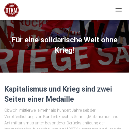
NAVIG
Für eine solidarische Welt ohne
Krieg!
Kapitalismus und Krieg sind zwei
Seiten einer Medaille
Obwohl mittlerweile mehr als hundert Jahre seit der
Veröffentlichung von Karl Liebknechts Schrift „Militarismus und
Antimilitarismus unter besonderer Berücksichtigung der