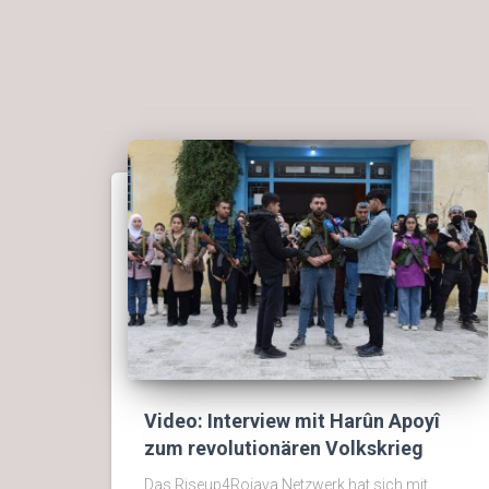
Video: Interview mit Harûn Apoyî
zum revolutionären Volkskrieg
Das Riseup4Rojava Netzwerk hat sich mit