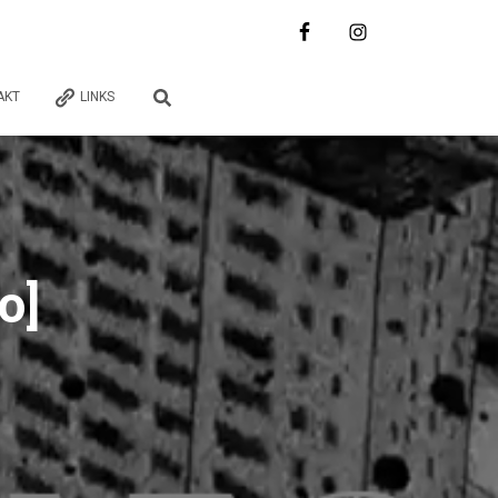
AKT
LINKS
o]