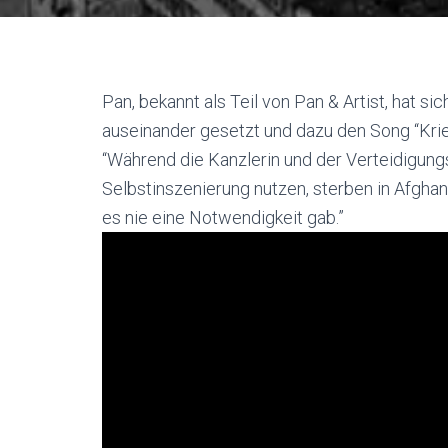
Pan, bekannt als Teil von Pan & Artist, hat s
auseinander gesetzt und dazu den Song “Kri
“Während die Kanzlerin und der Verteidigung
Selbstinszenierung nutzen, sterben in Afghani
es nie eine Notwendigkeit gab.”