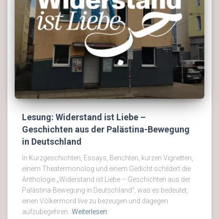
Lesung: Widerstand ist Liebe –
Geschichten aus der Palästina-Bewegung
in Deutschland
In Kurzgeschichten, Essays, Berichten, kurzen Vignetten,
einem Theatermonolog und einem Gedicht schildert die
Anthologie „Widerstand ist Liebe – Geschichten aus der
Palästina-Bewegung in Deutschland“, was es bedeutet,
einen Völkermord live zu bezeugen und dagegen
aufzubegehren.
Weiterlesen