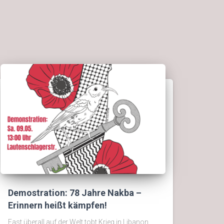
Demostration: 78 Jahre Nakba –
Erinnern heißt kämpfen!
Fast überall auf der Welt tobt Krieg in Libanon,