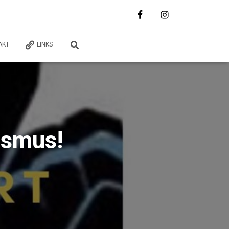
AKT
LINKS
ismus!