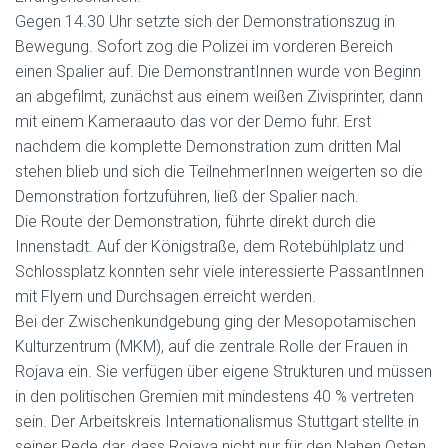
Gegen 14.30 Uhr setzte sich der Demonstrationszug in
Bewegung. Sofort zog die Polizei im vorderen Bereich
einen Spalier auf. Die DemonstrantInnen wurde von Beginn
an abgefilmt, zunächst aus einem weißen Zivisprinter, dann
mit einem Kameraauto das vor der Demo fuhr. Erst
nachdem die komplette Demonstration zum dritten Mal
stehen blieb und sich die TeilnehmerInnen weigerten so die
Demonstration fortzuführen, ließ der Spalier nach.
Die Route der Demonstration, führte direkt durch die
Innenstadt. Auf der Königstraße, dem Rotebühlplatz und
Schlossplatz konnten sehr viele interessierte PassantInnen
mit Flyern und Durchsagen erreicht werden.
Bei der Zwischenkundgebung ging der Mesopotamischen
Kulturzentrum (MKM), auf die zentrale Rolle der Frauen in
Rojava ein. Sie verfügen über eigene Strukturen und müssen
in den politischen Gremien mit mindestens 40 % vertreten
sein. Der Arbeitskreis Internationalismus Stuttgart stellte in
seiner Rede dar, dass Rojava nicht nur für den Nahen Osten