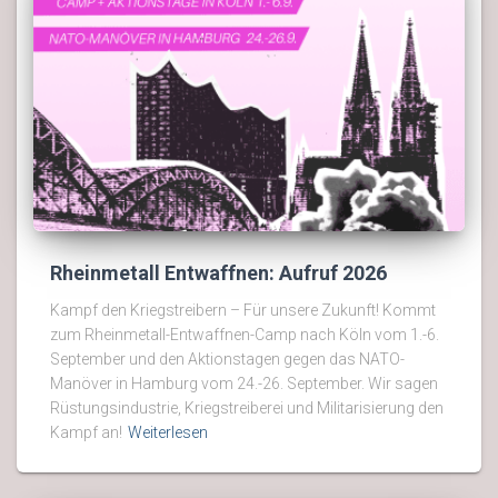
Rheinmetall Entwaffnen: Aufruf 2026
Kampf den Kriegstreibern – Für unsere Zukunft! Kommt
zum Rheinmetall-Entwaffnen-Camp nach Köln vom 1.-6.
September und den Aktionstagen gegen das NATO-
Manöver in Hamburg vom 24.-26. September. Wir sagen
Rüstungsindustrie, Kriegstreiberei und Militarisierung den
Kampf an!
Weiterlesen