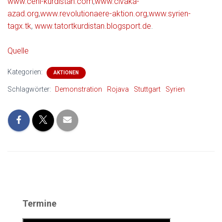
www.ceni-kurdistan.com
,
www.civaka-
azad.org
,
www.revolutionaere-aktion.org
,
www.syrien-
tagx.tk
,
www.tatortkurdistan.blogsport.de
.
Quelle
Kategorien:
AKTIONEN
Schlagwörter:
Demonstration
Rojava
Stuttgart
Syrien
Termine