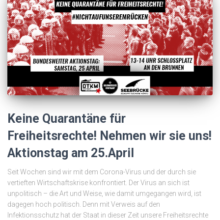
Keine Quarantäne für
Freiheitsrechte! Nehmen wir sie uns!
Aktionstag am 25.April
Seit Wochen sind wir mit dem Corona-Virus und der durch sie
vertieften Wirtschaftskrise konfrontiert. Der Virus an sich ist
unpolitisch – die Art und Weise, wie damit umgegangen wird, ist
dagegen hoch politisch. Denn mit Verweis auf den
Infektionsschutz hat der Staat in dieser Zeit unsere Freiheitsrechte