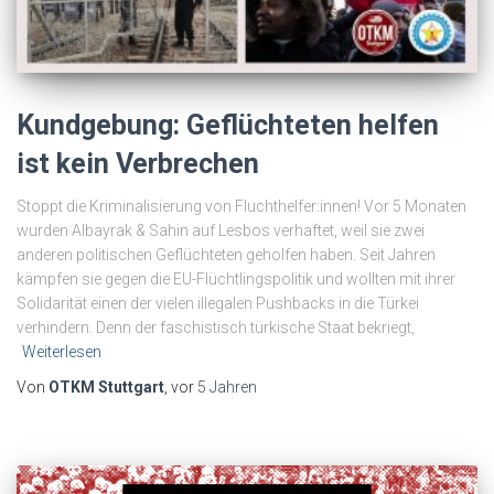
Kundgebung: Geflüchteten helfen
ist kein Verbrechen
Stoppt die Kriminalisierung von Fluchthelfer:innen! Vor 5 Monaten
wurden Albayrak & Sahin auf Lesbos verhaftet, weil sie zwei
anderen politischen Geflüchteten geholfen haben. Seit Jahren
kämpfen sie gegen die EU-Flüchtlingspolitik und wollten mit ihrer
Solidarität einen der vielen illegalen Pushbacks in die Türkei
verhindern. Denn der faschistisch türkische Staat bekriegt,
Weiterlesen
Von
OTKM Stuttgart
, vor
5 Jahren