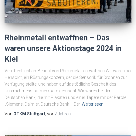
Rheinmetall entwaffnen – Das
waren unsere Aktionstage 2024 in
Kiel
Veröffentlicht amBericht von Rheinmetall entwaffnen Wir waren bei
Hensoldt, ein Rüstungskonzern, der die Sensorik für Drohnen zur
Verfügung stellte, und haben auf das tödliche Geschäft des
Unternehmens aufmerksam gemacht. Wir waren bei der
Deutschen Bank, die mit Plakaten und einer Tapete mit der Parole
„Siemens, Daimler, Deutsche Bank – Der
Weiterlesen
Von
OTKM Stuttgart
, vor
2 Jahren