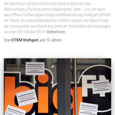
Die Spritztour durchs U-Bahnnetz fand im Rahmen des
Aktionstages „Fluchtursachen bekämpfen“ statt – von der auch
das Offene Treffen gegen Krieg und Militariserung Stuttgart (OTKM)
ein Teil ist. Als antimilitaristisches Treffen rückten wir dabei Kriege
als Verursacher von Flucht ins Zentrum. Im Kontext der Kampagne
wird am 29. Oktober 2016
Weiterlesen
Von
OTKM Stuttgart
, vor
10 Jahren