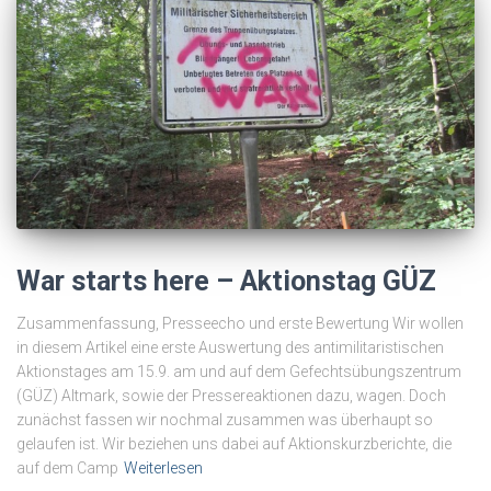
War starts here – Aktionstag GÜZ
Zusammenfassung, Presseecho und erste Bewertung Wir wollen
in diesem Artikel eine erste Auswertung des antimilitaristischen
Aktionstages am 15.9. am und auf dem Gefechtsübungszentrum
(GÜZ) Altmark, sowie der Pressereaktionen dazu, wagen. Doch
zunächst fassen wir nochmal zusammen was überhaupt so
gelaufen ist. Wir beziehen uns dabei auf Aktionskurzberichte, die
auf dem Camp
Weiterlesen