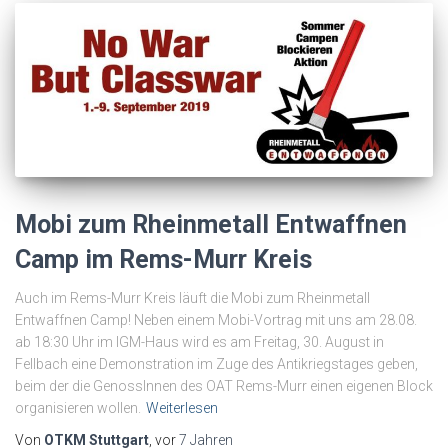
Mobi zum Rheinmetall Entwaffnen
Camp im Rems-Murr Kreis
Auch im Rems-Murr Kreis läuft die Mobi zum Rheinmetall
Entwaffnen Camp! Neben einem Mobi-Vortrag mit uns am 28.08.
ab 18:30 Uhr im IGM-Haus wird es am Freitag, 30. August in
Fellbach eine Demonstration im Zuge des Antikriegstages geben,
beim der die GenossInnen des OAT Rems-Murr einen eigenen Block
organisieren wollen.
Weiterlesen
Von
OTKM Stuttgart
, vor
7 Jahren