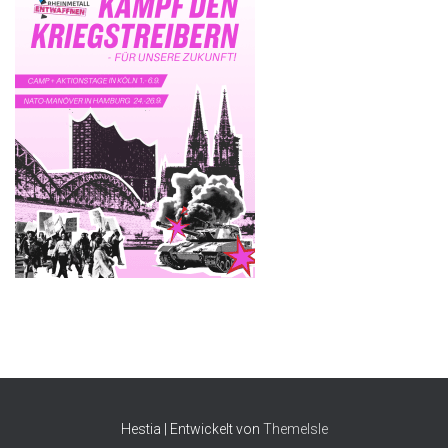
Hestia | Entwickelt von
ThemeIsle