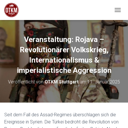
NAVIG
Veranstaltung: Rojava –
Revolutionärer Volkskrieg,
Internationalismus &
imperialistische Aggression
Veröffentlicht von
OTKM Stuttgart
am
11. Januar 2025
Seit dem Fall des Assad-Regimes überschlagen sich die
Ereignisse in Syrien. Die Türkei bedroht die Revolution von