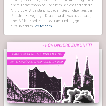
In Kurzgeschichten, Essays, Berichten, kurzen Vignetten,
einem Theatermonolog und einem Gedicht schildert die
Anthologie „Widerstand ist Liebe – Geschichten aus der
Palästina-Bewegung in Deutschland“, was es bedeutet,
einen Völkermord live zu bezeugen und dagegen
aufzubegehren.
Weiterlesen