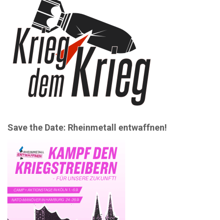
e
i
n
o
n
Save the Date: Rheinmetall entwaffnen!