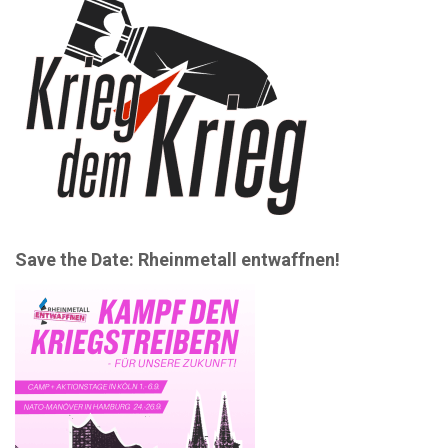
e
i
n
o
n
Save the Date: Rheinmetall entwaffnen!