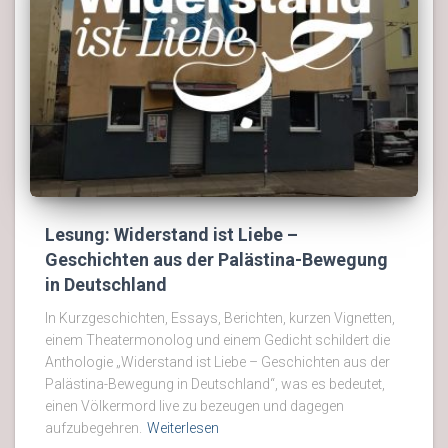
Lesung: Widerstand ist Liebe –
Geschichten aus der Palästina-Bewegung
in Deutschland
In Kurzgeschichten, Essays, Berichten, kurzen Vignetten,
einem Theatermonolog und einem Gedicht schildert die
Anthologie „Widerstand ist Liebe – Geschichten aus der
Palästina-Bewegung in Deutschland“, was es bedeutet,
einen Völkermord live zu bezeugen und dagegen
aufzubegehren.
Weiterlesen