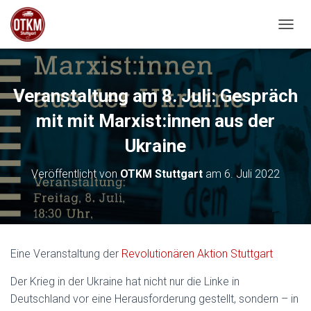
NAVIG
Veranstaltung am 8. Juli: Gespräch
mit mit Marxist:innen aus der
Ukraine
Veröffentlicht von
OTKM Stuttgart
am
6. Juli 2022
Eine Veranstaltung der
Revolutionären Aktion Stuttgart
Der Krieg in der Ukraine hat nicht nur die Linke in
Deutschland vor eine Herausforderung gestellt, sondern – in