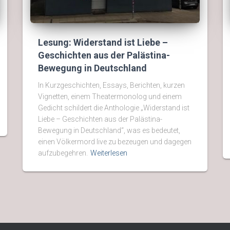
Lesung: Widerstand ist Liebe –
Geschichten aus der Palästina-
Bewegung in Deutschland
In Kurzgeschichten, Essays, Berichten, kurzen
Vignetten, einem Theatermonolog und einem
Gedicht schildert die Anthologie „Widerstand ist
Liebe – Geschichten aus der Palästina-
Bewegung in Deutschland“, was es bedeutet,
einen Völkermord live zu bezeugen und dagegen
aufzubegehren.
Weiterlesen