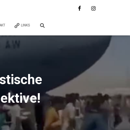
AKT
LINKS
stische
ektive!