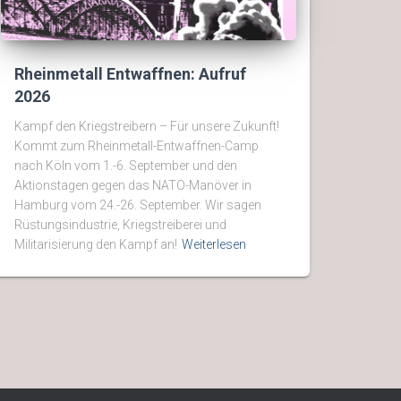
Rheinmetall Entwaffnen: Aufruf
2026
Kampf den Kriegstreibern – Für unsere Zukunft!
Kommt zum Rheinmetall-Entwaffnen-Camp
nach Köln vom 1.-6. September und den
Aktionstagen gegen das NATO-Manöver in
Hamburg vom 24.-26. September. Wir sagen
Rüstungsindustrie, Kriegstreiberei und
Militarisierung den Kampf an!
Weiterlesen