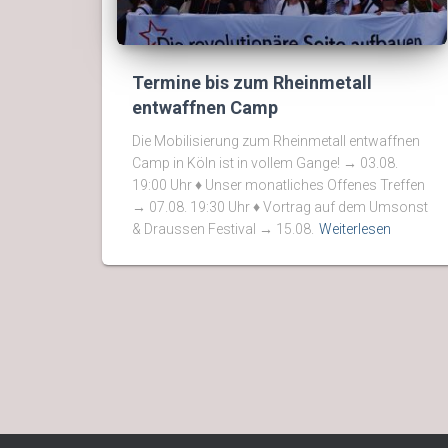
Termine bis zum Rheinmetall
entwaffnen Camp
Die Mobilisierung zum Rheinmetall entwaffnen
Camp in Köln ist in vollem Gange! → 03.08.
19:00 Uhr ♦ Unser monatliches Offenes Treffen
→ 07.08. 19:30 Uhr ♦ Vortrag auf dem Umsonst
& Draussen Festival → 15.08.
Weiterlesen