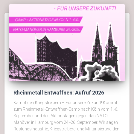
Rheinmetall Entwaffnen: Aufruf 2026
Kampf den Kriegstreibern – Für unsere Zukunft! Kommt
zum Rheinmetall-Entwaffnen-Camp nach Köln vom 1.-6.
September und den Aktionstagen gegen das NATO-
Manöver in Hamburg vom 24.-26. September. Wir sagen
Rüstungsindustrie, Kriegstreiberei und Militarisierung den