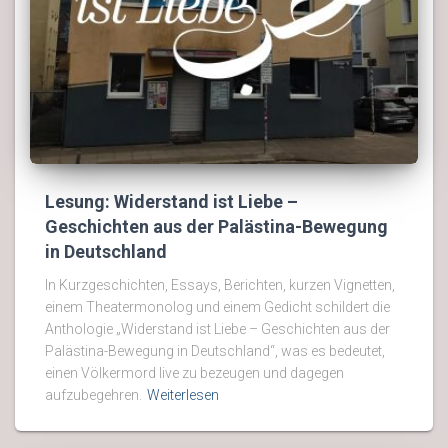
Lesung: Widerstand ist Liebe –
Geschichten aus der Palästina-Bewegung
in Deutschland
In Kurzgeschichten, Essays, Berichten, kurzen Vignetten,
einem Theatermonolog und einem Gedicht schildert die
Anthologie „Widerstand ist Liebe – Geschichten aus der
Palästina-Bewegung in Deutschland“, was es bedeutet,
einen Völkermord live zu bezeugen und dagegen
aufzubegehren.
Weiterlesen