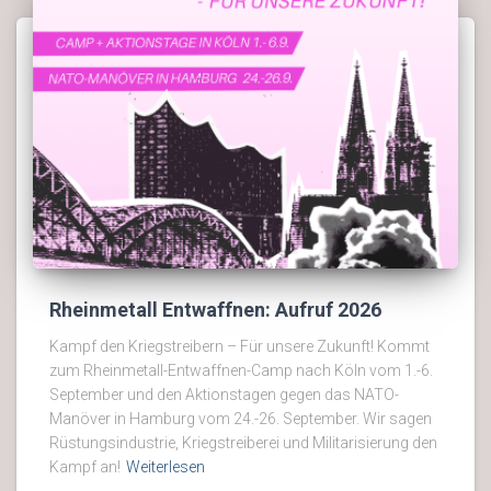
Rheinmetall Entwaffnen: Aufruf 2026
Kampf den Kriegstreibern – Für unsere Zukunft! Kommt
zum Rheinmetall-Entwaffnen-Camp nach Köln vom 1.-6.
September und den Aktionstagen gegen das NATO-
Manöver in Hamburg vom 24.-26. September. Wir sagen
Rüstungsindustrie, Kriegstreiberei und Militarisierung den
Kampf an!
Weiterlesen