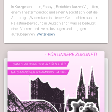
In Kurzgeschichten, Essays, Berichten, kurzen Vignetten,
einem Theatermonolog und einem Gedicht schildert die
Anthologie „Widerstand ist Liebe – Geschichten aus der
Palästina-Bewegung in Deutschland“, was es bedeutet,
einen Völkermord live zu bezeugen und dagegen
aufzubegehren.
Weiterlesen