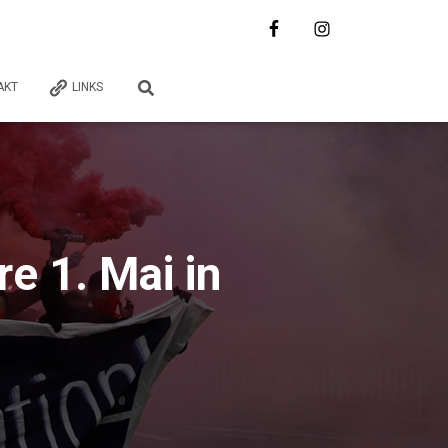
AKT
LINKS
e 1. Mai in