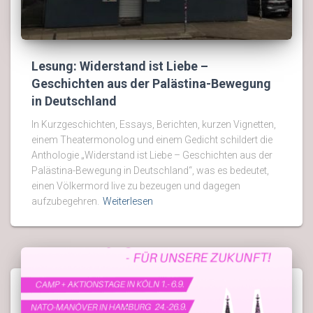
Lesung: Widerstand ist Liebe –
Geschichten aus der Palästina-Bewegung
in Deutschland
In Kurzgeschichten, Essays, Berichten, kurzen Vignetten,
einem Theatermonolog und einem Gedicht schildert die
Anthologie „Widerstand ist Liebe – Geschichten aus der
Palästina-Bewegung in Deutschland“, was es bedeutet,
einen Völkermord live zu bezeugen und dagegen
aufzubegehren.
Weiterlesen