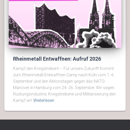
Rheinmetall Entwaffnen: Aufruf 2026
Kampf den Kriegstreibern – Für unsere Zukunft! Kommt
zum Rheinmetall-Entwaffnen-Camp nach Köln vom 1.-6.
September und den Aktionstagen gegen das NATO-
Manöver in Hamburg vom 24.-26. September. Wir sagen
Rüstungsindustrie, Kriegstreiberei und Militarisierung den
Kampf an!
Weiterlesen