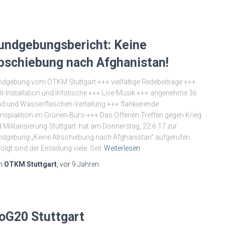
undgebungsbericht: Keine
bschiebung nach Afghanistan!
dgebung vom OTKM Stuttgart +++ vielfältige Redebeiträge +++
it-Installation und Infotische +++ Live-Musik +++ angenehme 36
d und Wasserflaschen-Verteilung +++ flankierende
nspiaktion im Grünen-Büro +++ Das Offenen Treffen gegen Krieg
 Militarisierung Stuttgart hat am Donnerstag, 22.6.17 zur
dgebung „Keine Abschiebung nach Afghanistan“ aufgerufen.
olgt sind der Einladung viele. Seit
Weiterlesen
n
OTKM Stuttgart
, vor
9 Jahren
oG20 Stuttgart