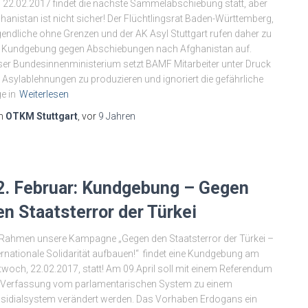
22.02.2017 findet die nächste Sammelabschiebung statt, aber
hanistan ist nicht sicher! Der Flüchtlingsrat Baden-Württemberg,
endliche ohne Grenzen und der AK Asyl Stuttgart rufen daher zu
 Kundgebung gegen Abschiebungen nach Afghanistan auf.
er Bundesinnenministerium setzt BAMF Mitarbeiter unter Druck
Asylablehnungen zu produzieren und ignoriert die gefährliche
e in
Weiterlesen
n
OTKM Stuttgart
, vor
9 Jahren
2. Februar: Kundgebung – Gegen
en Staatsterror der Türkei
Rahmen unsere Kampagne „Gegen den Staatsterror der Türkei –
ernationale Solidarität aufbauen!“ findet eine Kundgebung am
twoch, 22.02.2017, statt! Am 09.April soll mit einem Referendum
 Verfassung vom parlamentarischen System zu einem
sidialsystem verändert werden. Das Vorhaben Erdogans ein