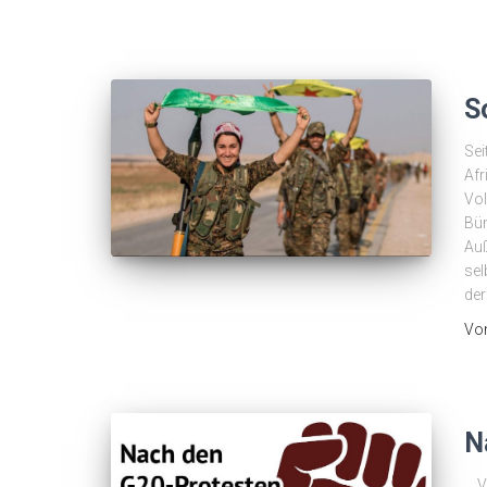
So
Sei
Afr
Vol
Bün
Auß
sel
der
Vo
N
… V