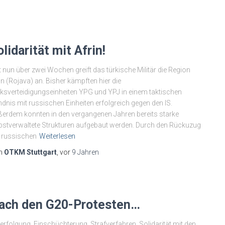
lidarität mit Afrin!
t nun über zwei Wochen greift das türkische Militär die Region
in (Rojava) an. Bisher kämpften hier die
ksverteidigungseinheiten YPG und YPJ in einem taktischen
dnis mit russischen Einheiten erfolgreich gegen den IS.
erdem konnten in den vergangenen Jahren bereits starke
bstverwaltete Strukturen aufgebaut werden. Durch den Rückuzug
 russischen
Weiterlesen
n
OTKM Stuttgart
, vor
9 Jahren
ach den G20-Protesten…
erfolgung, Einschüchterung, Strafverfahren. Solidarität mit den