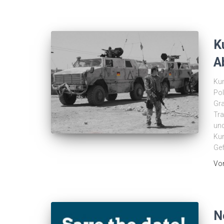
K
A
Kun
Pol
Gra
Tra
und
Kun
Gef
Vo
N