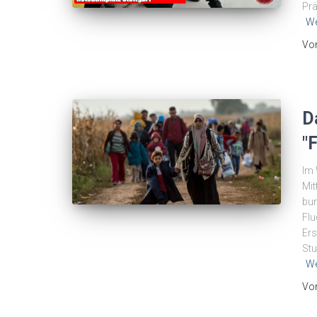
Prä
We
Vo
D
"
Im 
Mit
bun
Flu
Ers
Stu
We
Vo