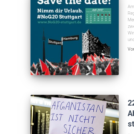
Am 
Reg
Mer
zwe
Wir
und
Vo
2
A
s