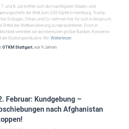
7. und 8. Juli treffen sich die mächtigsten Staats- und
ierungschefs der Welt zum G20-Gipfel in Hamburg. Trump,
kel, Erdogan, Orban und Co. nehmen hier für sich in Anspruch,
i Drittel der Weltbevölkerung zu repräsentieren. Doch in
klichkeit vertreten sie die Interessen großer Banken, Konzerne
 der Rüstungsindustrie. Wir
Weiterlesen
n
OTKM Stuttgart
, vor
9 Jahren
2. Februar: Kundgebung –
bschiebungen nach Afghanistan
toppen!