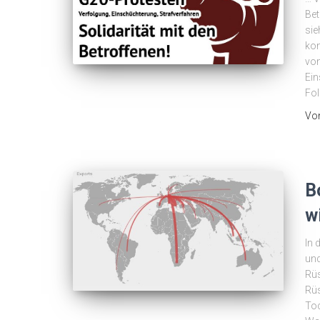
Bet
sie
kon
von
Ein
Fol
Vo
B
w
In 
und
Rüs
Rü
Toc