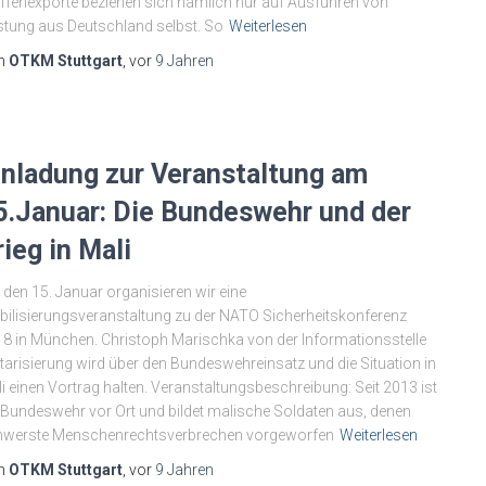
fenexporte beziehen sich nämlich nur auf Ausfuhren von
tung aus Deutschland selbst. So
Weiterlesen
n
OTKM Stuttgart
, vor
9 Jahren
inladung zur Veranstaltung am
5.Januar: Die Bundeswehr und der
rieg in Mali
 den 15. Januar organisieren wir eine
ilisierungsveranstaltung zu der NATO Sicherheitskonferenz
8 in München. Christoph Marischka von der Informationsstelle
itarisierung wird über den Bundeswehreinsatz und die Situation in
i einen Vortrag halten. Veranstaltungsbeschreibung: Seit 2013 ist
 Bundeswehr vor Ort und bildet malische Soldaten aus, denen
hwerste Menschenrechtsverbrechen vorgeworfen
Weiterlesen
n
OTKM Stuttgart
, vor
9 Jahren