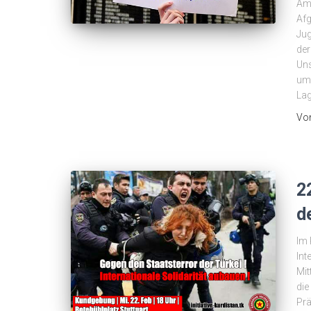
Am 
Afg
Jug
der
Uns
um 
Lag
Vo
2
d
Im 
Int
Mit
die
Prä