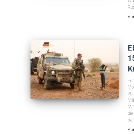
Waf
Rüs
Vo
E
1
K
Für
Mob
201
Mil
Mal
die
sc
Vo