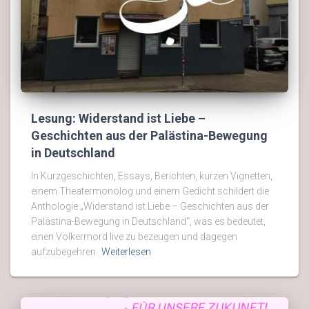
Lesung: Widerstand ist Liebe –
Geschichten aus der Palästina-Bewegung
in Deutschland
In Kurzgeschichten, Essays, Berichten, kurzen Vignetten,
einem Theatermonolog und einem Gedicht schildert die
Anthologie „Widerstand ist Liebe – Geschichten aus der
Palästina-Bewegung in Deutschland“, was es bedeutet,
einen Völkermord live zu bezeugen und dagegen
aufzubegehren.
Weiterlesen