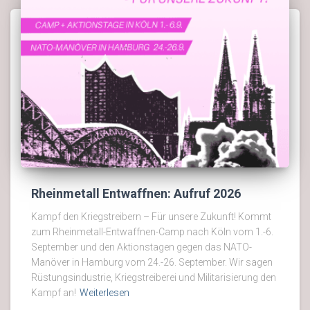
Rheinmetall Entwaffnen: Aufruf 2026
Kampf den Kriegstreibern – Für unsere Zukunft! Kommt
zum Rheinmetall-Entwaffnen-Camp nach Köln vom 1.-6.
September und den Aktionstagen gegen das NATO-
Manöver in Hamburg vom 24.-26. September. Wir sagen
Rüstungsindustrie, Kriegstreiberei und Militarisierung den
Kampf an!
Weiterlesen