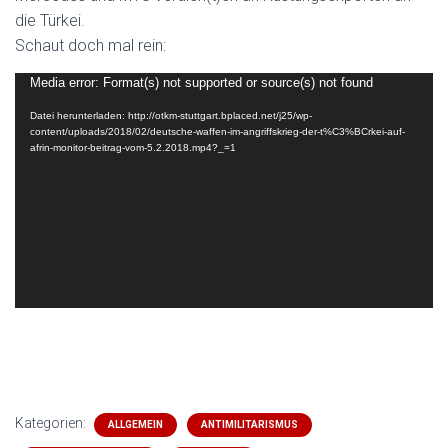
die Türkei.
Schaut doch mal rein:
Video-
Media error: Format(s) not supported or source(s) not found
Player
Datei herunterladen: http://otkm-stuttgart.bplaced.net/j25/wp-
content/uploads/2018/02/deutsche-waffen-im-angriffskrieg-der-t%C3%BCrkei-auf-
afrin-monitor-beitrag-vom-5.2.2018.mp4?_=1
Kategorien:
ALLGEMEIN
ANTIMILITARISMUS