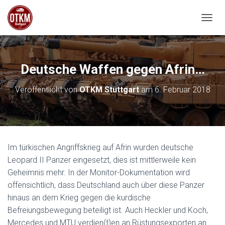
NAVIG
Deutsche Waffen gegen Afrin…
Veröffentlicht von
OTKM Stuttgart
am
6. Februar 2018
Im türkischen Angriffskrieg auf Afrin wurden deutsche
Leopard II Panzer eingesetzt, dies ist mittlerweile kein
Geheimnis mehr. In der Monitor-Dokumentation wird
offensichtlich, dass Deutschland auch über diese Panzer
hinaus an dem Krieg gegen die kurdische
Befreiungsbewegung beteiligt ist. Auch Heckler und Koch,
Mercedes und MTU verdien(t)en an Rüstungsexporten an