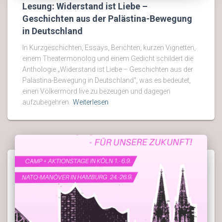
Lesung: Widerstand ist Liebe –
Geschichten aus der Palästina-Bewegung
in Deutschland
In Kurzgeschichten, Essays, Berichten, kurzen Vignetten,
einem Theatermonolog und einem Gedicht schildert die
Anthologie „Widerstand ist Liebe – Geschichten aus der
Palästina-Bewegung in Deutschland“, was es bedeutet,
einen Völkermord live zu bezeugen und dagegen
aufzubegehren.
Weiterlesen