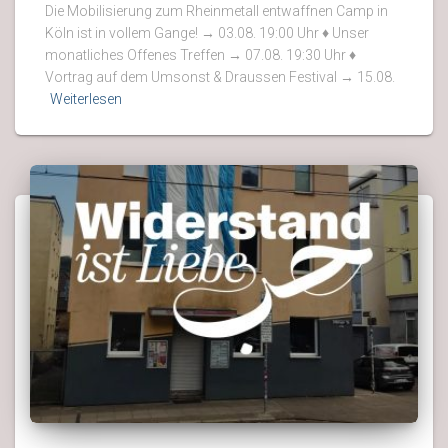
Die Mobilisierung zum Rheinmetall entwaffnen Camp in
Köln ist in vollem Gange! → 03.08. 19:00 Uhr ♦ Unser
monatliches Offenes Treffen → 07.08. 19:30 Uhr ♦
Vortrag auf dem Umsonst & Draussen Festival → 15.08.
Weiterlesen