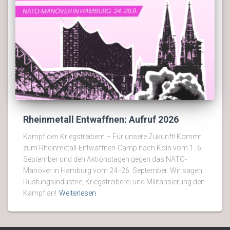
Rheinmetall Entwaffnen: Aufruf 2026
Kampf den Kriegstreibern – Für unsere Zukunft! Kommt
zum Rheinmetall-Entwaffnen-Camp nach Köln vom 1.-6.
September und den Aktionstagen gegen das NATO-
Manöver in Hamburg vom 24.-26. September. Wir sagen
Rüstungsindustrie, Kriegstreiberei und Militarisierung den
Kampf an!
Weiterlesen