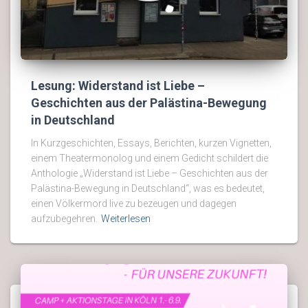
Lesung: Widerstand ist Liebe –
Geschichten aus der Palästina-Bewegung
in Deutschland
In Kurzgeschichten, Essays, Berichten, kurzen Vignetten,
einem Theatermonolog und einem Gedicht schildert die
Anthologie „Widerstand ist Liebe – Geschichten aus der
Palästina-Bewegung in Deutschland“, was es bedeutet,
einen Völkermord live zu bezeugen und dagegen
aufzubegehren.
Weiterlesen