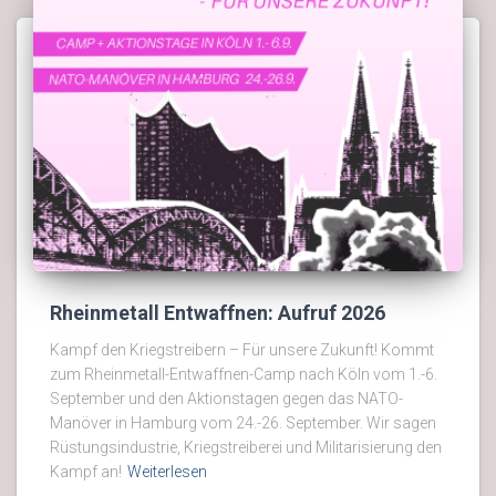
Rheinmetall Entwaffnen: Aufruf 2026
Kampf den Kriegstreibern – Für unsere Zukunft! Kommt
zum Rheinmetall-Entwaffnen-Camp nach Köln vom 1.-6.
September und den Aktionstagen gegen das NATO-
Manöver in Hamburg vom 24.-26. September. Wir sagen
Rüstungsindustrie, Kriegstreiberei und Militarisierung den
Kampf an!
Weiterlesen