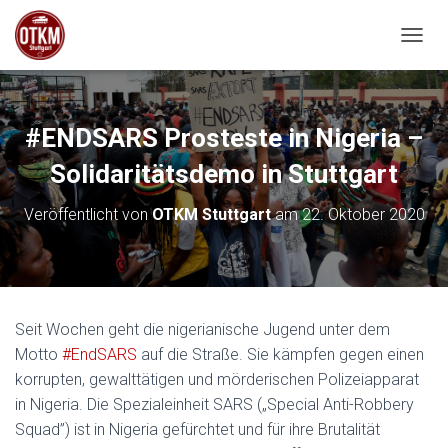
NAVIG
#ENDSARS Prosteste in Nigeria –
Solidaritätsdemo in Stuttgart
Veröffentlicht von
OTKM Stuttgart
am
22. Oktober 2020
Seit Wochen geht die nigerianische Jugend unter dem
Motto
#EndSARS
auf die Straße. Sie kämpfen gegen einen
korrupten, gewalttätigen und mörderischen Polizeiapparat
in Nigeria. Die Spezialeinheit SARS („Special Anti-Robbery
Squad”) ist in Nigeria gefürchtet und für ihre Brutalität