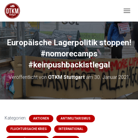
NAVIG
Europäische Lagerpolitik stoppen!
#nomorecamps
#keinpushbackistlegal
Veröffentlicht von
OTKM Stuttgart
am
30. Januar 2021
Kategorien:
AKTIONEN
ANTIMILITARISMUS
FLUCHTURSACHE KRIEG
INTERNATIONAL