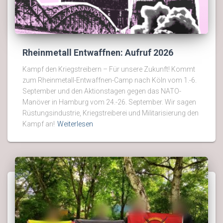
Rheinmetall Entwaffnen: Aufruf 2026
Kampf den Kriegstreibern – Für unsere Zukunft! Kommt
zum Rheinmetall-Entwaffnen-Camp nach Köln vom 1.-6.
September und den Aktionstagen gegen das NATO-
Manöver in Hamburg vom 24.-26. September. Wir sagen
Rüstungsindustrie, Kriegstreiberei und Militarisierung den
Kampf an!
Weiterlesen