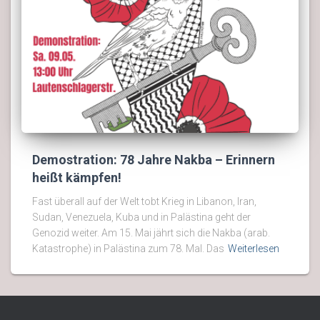
Demostration: 78 Jahre Nakba – Erinnern
heißt kämpfen!
Fast überall auf der Welt tobt Krieg in Libanon, Iran,
Sudan, Venezuela, Kuba und in Palästina geht der
Genozid weiter. Am 15. Mai jährt sich die Nakba (arab.
Katastrophe) in Palästina zum 78. Mal. Das
Weiterlesen