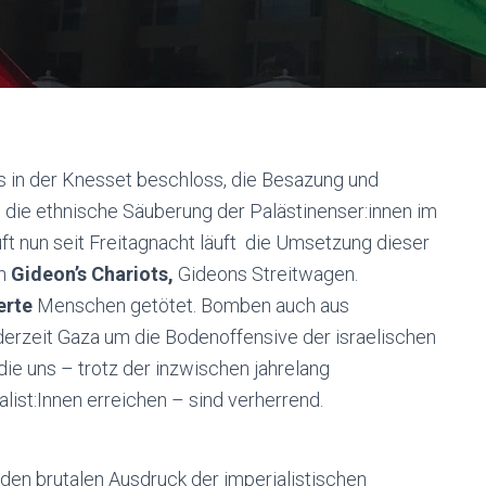
 in der Knesset beschloss, die Besazung und
d die ethnische Säuberung der Palästinenser:innen im
ft nun s
eit
Freitagnacht
läuft die Umsetzung dieser
on
Gideon’s Chariots,
Gideons Streitwagen.
erte
Menschen getötet. Bomben auch aus
erzeit Gaza um die Bodenoffensive der israelischen
die uns – trotz der inzwischen jahrelang
alist:Innen erreichen – sind verherrend.
 den brutalen Ausdruck der imperialistischen