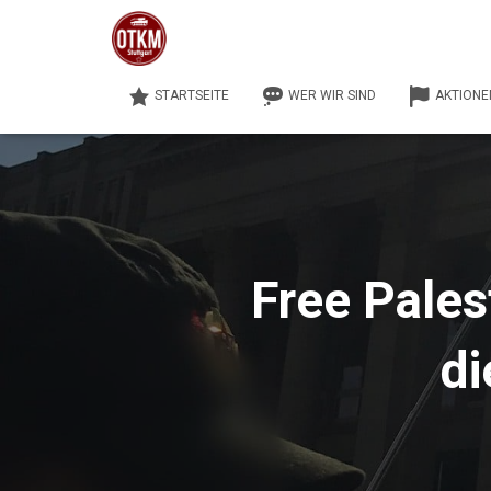
STARTSEITE
WER WIR SIND
AKTIONE
Free Pale
di