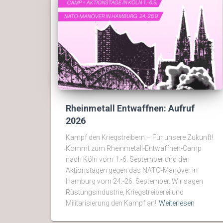
Rheinmetall Entwaffnen: Aufruf
2026
Kampf den Kriegstreibern – Für unsere Zukunft!
Kommt zum Rheinmetall-Entwaffnen-Camp
nach Köln vom 1.-6. September und den
Aktionstagen gegen das NATO-Manöver in
Hamburg vom 24.-26. September. Wir sagen
Rüstungsindustrie, Kriegstreiberei und
Militarisierung den Kampf an!
Weiterlesen