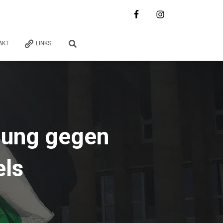
AKT
LINKS
bung gegen
els