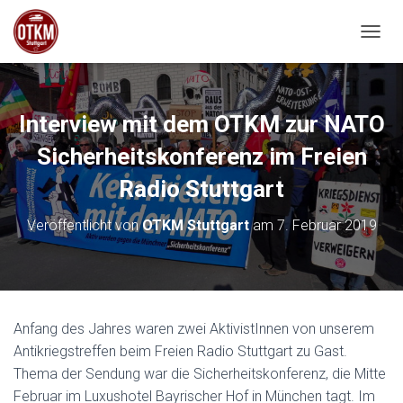
NAVIG
Interview mit dem OTKM zur NATO
Sicherheitskonferenz im Freien
Radio Stuttgart
Veröffentlicht von
OTKM Stuttgart
am
7. Februar 2019
Anfang des Jahres waren zwei AktivistInnen von unserem
Antikriegstreffen beim Freien Radio Stuttgart zu Gast.
Thema der Sendung war die Sicherheitskonferenz, die Mitte
Februar im Luxushotel Bayrischer Hof in München tagt. Im