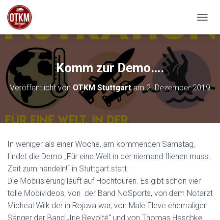
NAVIG
Komm zur Demo….
Veröffentlicht von
OTKM Stuttgart
am
2. Dezember 2019
In weniger als einer Woche, am kommenden Samstag,
findet die Demo „Für eine Welt in der niemand fliehen muss!
Zeit zum handeln!“ in Stuttgart statt.
Die Mobilisierung läuft auf Hochtouren. Es gibt schon vier
tolle Mobivideos, von der Band NoSports, von dem Notarzt
Micheal Wilk der in Rojava war, von Male Eleve ehemaliger
Sänger der Band „Irie Revolté“ und von Thomas Haschke