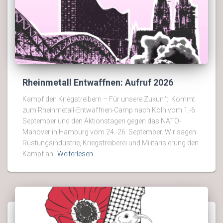
Rheinmetall Entwaffnen: Aufruf 2026
Kampf den Kriegstreibern – Für unsere Zukunft! Kommt
zum Rheinmetall-Entwaffnen-Camp nach Köln vom 1.-6.
September und den Aktionstagen gegen das NATO-
Manöver in Hamburg vom 24.-26. September. Wir sagen
Rüstungsindustrie, Kriegstreiberei und Militarisierung den
Kampf an!
Weiterlesen