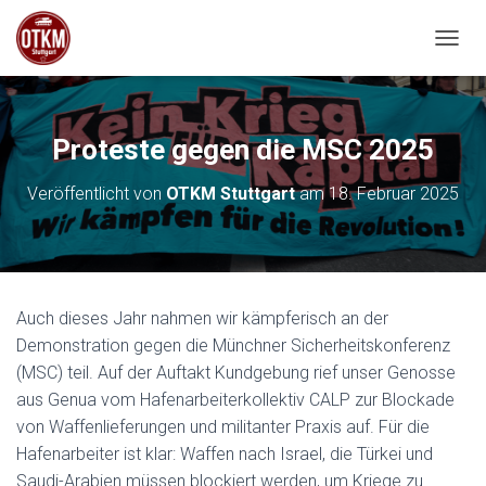
NAVIG
Proteste gegen die MSC 2025
Veröffentlicht von
OTKM Stuttgart
am
18. Februar 2025
Auch dieses Jahr nahmen wir kämpferisch
an der
Demonstration gegen die Münchner Sicherheitskonferenz
(MSC)
t
eil
. Auf der Auftakt Kundgebung rief
unser Genosse
aus Genua vom Hafenarbeiterkollektiv CALP
zur Blockade
von Waffenlieferungen und militanter Praxis auf. Für die
Hafenarbeiter ist klar: Waffen nach Israel, die Türkei und
Saudi-Arabien müssen blockiert werden, um Kriege zu