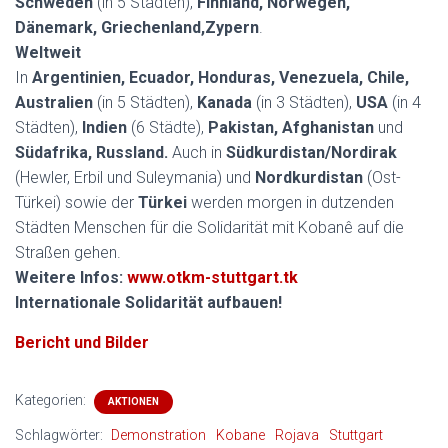
Schweden
(in 5 Städten),
Finnland, Norwegen,
Dänemark, Griechenland,
Zypern
.
Weltweit
In
Argentinien, Ecuador, Honduras, Venezuela, Chile,
Australien
(in 5 Städten),
Kanada
(in 3 Städten),
USA
(in 4
Städten),
Indien
(6 Städte),
Pakistan, Afghanistan
und
Südafrika, Russland.
Auch in
Südkurdistan/Nordirak
(Hewler, Erbil und Suleymania) und
Nordkurdistan
(Ost-
Türkei) sowie der
Türkei
werden morgen in dutzenden
Städten Menschen für die Solidarität mit Kobanê auf die
Straßen gehen.
Weitere Infos:
www.otkm-stuttgart.tk
Internationale Solidarität aufbauen!
Bericht und Bilder
Kategorien:
AKTIONEN
Schlagwörter:
Demonstration
Kobane
Rojava
Stuttgart