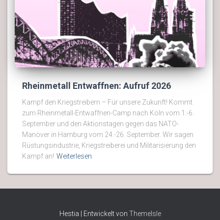
Rheinmetall Entwaffnen: Aufruf 2026
Kampf den Kriegstreibern – Für unsere Zukunft! Kommt
zum Rheinmetall-Entwaffnen-Camp nach Köln vom 1.-6.
September und den Aktionstagen gegen das NATO-
Manöver in Hamburg vom 24.-26. September. Wir sagen
Rüstungsindustrie, Kriegstreiberei und Militarisierung den
Kampf an!
Weiterlesen
Hestia | Entwickelt von
ThemeIsle