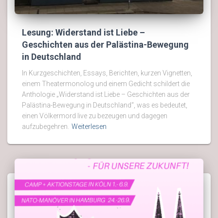
Lesung: Widerstand ist Liebe –
Geschichten aus der Palästina-Bewegung
in Deutschland
In Kurzgeschichten, Essays, Berichten, kurzen Vignetten,
einem Theatermonolog und einem Gedicht schildert die
Anthologie „Widerstand ist Liebe – Geschichten aus der
Palästina-Bewegung in Deutschland“, was es bedeutet,
einen Völkermord live zu bezeugen und dagegen
aufzubegehren.
Weiterlesen