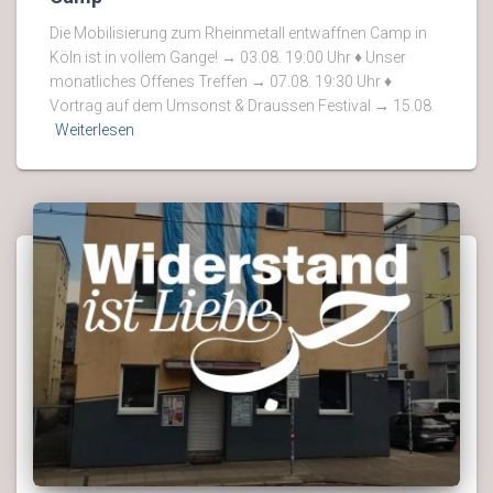
Die Mobilisierung zum Rheinmetall entwaffnen Camp in
Köln ist in vollem Gange! → 03.08. 19:00 Uhr ♦ Unser
monatliches Offenes Treffen → 07.08. 19:30 Uhr ♦
Vortrag auf dem Umsonst & Draussen Festival → 15.08.
Weiterlesen