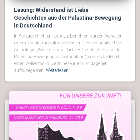
Lesung: Widerstand ist Liebe –
Geschichten aus der Palästina-Bewegung
in Deutschland
In Kurzgeschichten, Essays, Berichten, kurzen Vignetten,
einem Theatermonolog und einem Gedicht schildert die
Anthologie „Widerstand ist Liebe – Geschichten aus der
Palästina-Bewegung in Deutschland“, was es bedeutet,
einen Völkermord live zu bezeugen und dagegen
aufzubegehren.
Weiterlesen