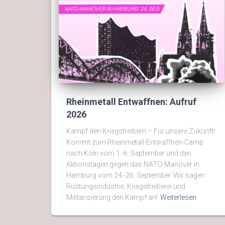
Rheinmetall Entwaffnen: Aufruf
2026
Kampf den Kriegstreibern – Für unsere Zukunft!
Kommt zum Rheinmetall-Entwaffnen-Camp
nach Köln vom 1.-6. September und den
Aktionstagen gegen das NATO-Manöver in
Hamburg vom 24.-26. September. Wir sagen
Rüstungsindustrie, Kriegstreiberei und
Militarisierung den Kampf an!
Weiterlesen