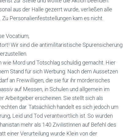
ienst zur Stelle und wollte die Aktion beenden.
nal aus der Halle gezerrt wurde, verließen alle
Zu Personalienfeststellungen kam es nicht.
se Vocatium,
atort! Wir sind die antimilitaristische Spurensicherung
erzustellen.
n wie Mord und Totschlag schuldig gemacht. Hier
nem Stand für sich Werbung. Nach dem Aussetzen
rf an Freiwilligen, die sie für ihr mörderisches
massiv auf Messen, in Schulen und allgemein im
er Arbeitgeber erscheinen. Sie stellt sich als
echten dar. Tatsächlich handelt es sich jedoch um
törung, Leid und Tod verantwortlich ist. So wurden
anistan mehr als 140 ZivilistInnen auf Befehl des
t einer Verurteilung wurde Klein von der