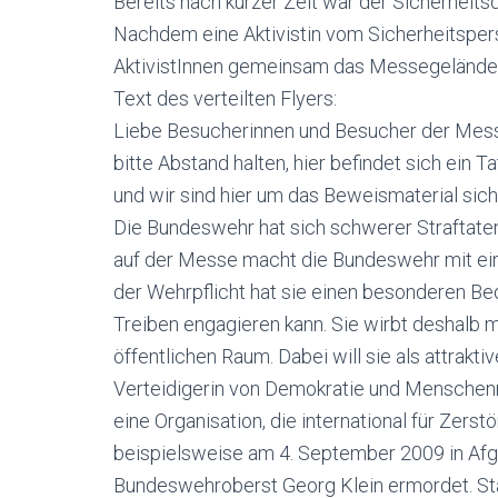
Bereits nach kurzer Zeit war der Sicherheitsd
Nachdem eine Aktivistin vom Sicherheitsperso
AktivistInnen gemeinsam das Messegelände. 
Text des verteilten Flyers:
Liebe Besucherinnen und Besucher der Mes
bitte Abstand halten, hier befindet sich ein T
und wir sind hier um das Beweismaterial sich
Die Bundeswehr hat sich schwerer Straftate
auf der Messe macht die Bundeswehr mit ei
der Wehrpflicht hat sie einen besonderen Beda
Treiben engagieren kann. Sie wirbt deshalb 
öffentlichen Raum. Dabei will sie als attraktiv
Verteidigerin von Demokratie und Menschenr
eine Organisation, die international für Zers
beispielsweise am 4. September 2009 in Afgh
Bundeswehroberst Georg Klein ermordet. Stat