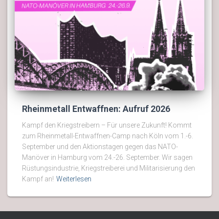
Rheinmetall Entwaffnen: Aufruf 2026
Kampf den Kriegstreibern – Für unsere Zukunft! Kommt
zum Rheinmetall-Entwaffnen-Camp nach Köln vom 1.-6.
September und den Aktionstagen gegen das NATO-
Manöver in Hamburg vom 24.-26. September. Wir sagen
Rüstungsindustrie, Kriegstreiberei und Militarisierung den
Kampf an!
Weiterlesen