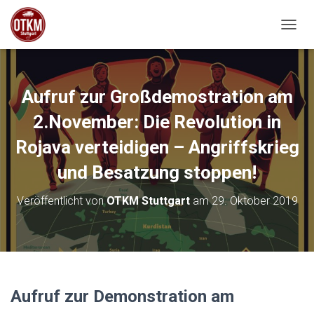
NAVIG
Aufruf zur Großdemostration am
2.November: Die Revolution in
Rojava verteidigen – Angriffskrieg
und Besatzung stoppen!
Veröffentlicht von
OTKM Stuttgart
am
29. Oktober 2019
Aufruf zur Demonstration am