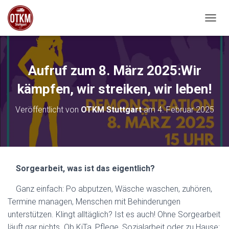
NAVIG
Aufruf zum 8. März 2025:Wir
kämpfen, wir streiken, wir leben!
Veröffentlicht von
OTKM Stuttgart
am
4. Februar 2025
Sorgearbeit, was ist das eigentlich?
Ganz einfach: Po abputzen, Wäsche waschen, zuhören,
Termine managen, Menschen mit Behinderungen
unterstützen. Klingt alltäglich? Ist es auch! Ohne Sorgearbeit
läuft gar nichts. Ob KiTa, Pflege, Sozialarbeit oder zu Hause: