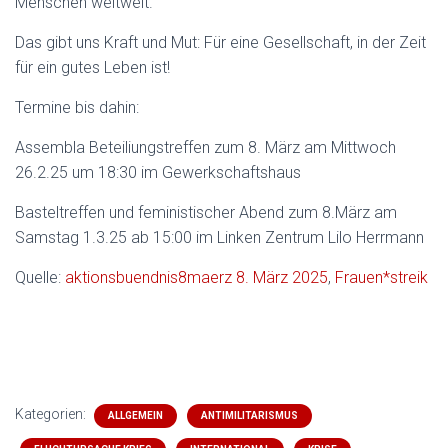
Menschen weltweit.
Das gibt uns Kraft und Mut: Für eine Gesellschaft, in der Zeit
für ein gutes Leben ist!
Termine bis dahin:
Assembla Beteiliungstreffen zum 8. März am Mittwoch
26.2.25 um 18:30 im Gewerkschaftshaus
Basteltreffen und feministischer Abend zum 8.März am
Samstag 1.3.25 ab 15:00 im Linken Zentrum Lilo Herrmann
Quelle:
aktionsbuendnis8maerz
8. März 2025
,
Frauen*streik
Kommt vorbei – Demonstration am 8. März: 15
Uhr auf dem Schlossplatz (Stuttgart)
Kategorien:
ALLGEMEIN
ANTIMILITARISMUS