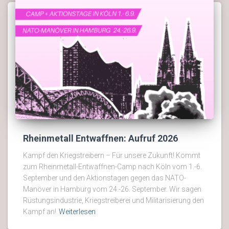
Rheinmetall Entwaffnen: Aufruf 2026
Kampf den Kriegstreibern – Für unsere Zukunft! Kommt
zum Rheinmetall-Entwaffnen-Camp nach Köln vom 1.-6.
September und den Aktionstagen gegen das NATO-
Manöver in Hamburg vom 24.-26. September. Wir sagen
Rüstungsindustrie, Kriegstreiberei und Militarisierung den
Kampf an!
Weiterlesen