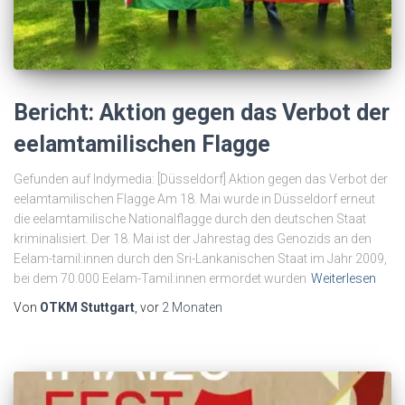
Bericht: Aktion gegen das Verbot der
eelamtamilischen Flagge
Gefunden auf Indymedia: [Düsseldorf] Aktion gegen das Verbot der
eelamtamilischen Flagge Am 18. Mai wurde in Düsseldorf erneut
die eelamtamilische Nationalflagge durch den deutschen Staat
kriminalisiert. Der 18. Mai ist der Jahrestag des Genozids an den
Eelam-tamil:innen durch den Sri-Lankanischen Staat im Jahr 2009,
bei dem 70.000 Eelam-Tamil:innen ermordet wurden
Weiterlesen
Von
OTKM Stuttgart
, vor
2 Monaten