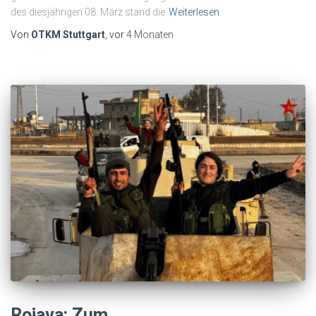
des diesjährigen 08. März stand die
Weiterlesen
Von
OTKM Stuttgart
, vor
4 Monaten
Rojava: Zum