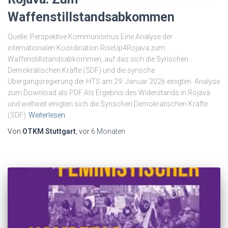
Waffenstillstandsabkommen
Quelle: Perspektive Kommunismus Eine Analyse der
internationalen Koordination RiseUp4Rojava zum
Waffenstillstandsabkommen, auf das sich die Syrischen
Demokratischen Kräfte (SDF) und die syrische
Übergangsregierung der HTS am 29. Januar 2026 einigten. Analyse
zum Download als PDF Als Ergebnis des Widerstands in Rojava
und weltweit einigten sich die Syrischen Demokratischen Kräfte
(SDF)
Weiterlesen
Von
OTKM Stuttgart
, vor
6 Monaten