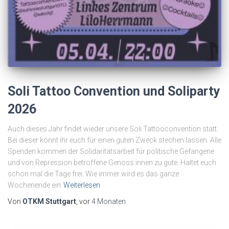
Soli Tattoo Convention und Soliparty
2026
Auch dieses Jahr findet wieder unsere Soli Tattooconvention statt.
Bei dieser könnt ihr euch für einen guten Zweck stechen lassen. Alle
Spenden kommen der Solidaritätsarbeit für politische Gefangene
und von Repression betroffene Genoss:innen zu gute. Haltet euch
schon mal die Tage frei. Wie immer wird es das ganze
Wochenende ein
Weiterlesen
Von
OTKM Stuttgart
, vor
4 Monaten