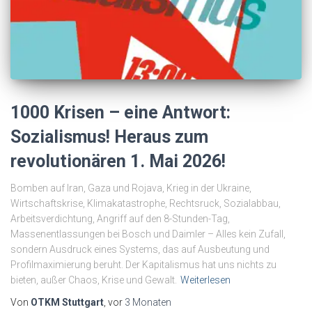
1000 Krisen – eine Antwort:
Sozialismus! Heraus zum
revolutionären 1. Mai 2026!
Bomben auf Iran, Gaza und Rojava, Krieg in der Ukraine,
Wirtschaftskrise, Klimakatastrophe, Rechtsruck, Sozialabbau,
Arbeitsverdichtung, Angriff auf den 8-Stunden-Tag,
Massenentlassungen bei Bosch und Daimler – Alles kein Zufall,
sondern Ausdruck eines Systems, das auf Ausbeutung und
Profilmaximierung beruht. Der Kapitalismus hat uns nichts zu
bieten, außer Chaos, Krise und Gewalt.
Weiterlesen
Von
OTKM Stuttgart
, vor
3 Monaten