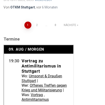
Von
OTKM Stuttgart
, vor
6 Monaten
Seitennummerierung
1
2
…
8
NÄCHSTE
der
Termine
Beiträge