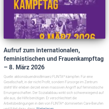
Aufruf zum internationalen,
feministischen und Frauenkampftag
– 8. März 2026
Quelle: aktionsbuendnis8maerz FLINTA* kämpfen: Für eine
Gesellschaft, in der nicht Profit, sondern Fürsorge im Zentrum
steht! Wir erleben derzeit einen massiven Angriff auf feministische
Errungenschaften. Der Sozialabbau wirkt sich schwerwiegend auf
alle aus, die Hilfe benötigen. Er verschlechtert die
Arbeitsbedingungen in den von FLINTA* dominierten Care-Berufen
und führt dazu, dass
Weiterlesen