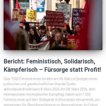
Bericht: Feministisch, Solidarisch,
Kämpferisch – Fürsorge statt Profit!
Über 7000 Feminist:innen fordern am 08. März in Stuttgart einen
politischen und gesellschaftlichen Wandel Quelle:
aktionsbuendnis8maerz 8. März 2026 Am 08. März 2026, dem
internationalen feministischen Kampftag, haben sich 7.500
Feminist:innen auf dem Stuttgarter Schlossplatz versammelt, um
gemeinsam für Gleichberechtigung zu demonstrieren. Im Fokus