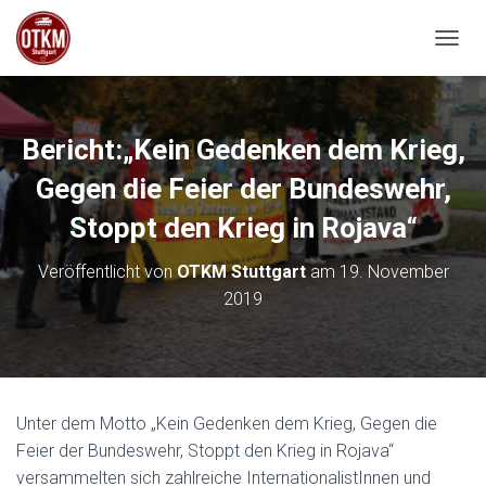
NAVIG
Bericht:„Kein Gedenken dem Krieg,
Gegen die Feier der Bundeswehr,
Stoppt den Krieg in Rojava“
Veröffentlicht von
OTKM Stuttgart
am
19. November
2019
Unter dem Motto „Kein Gedenken dem Krieg, Gegen die
Feier der Bundeswehr, Stoppt den Krieg in Rojava“
versammelten sich zahlreiche InternationalistInnen und