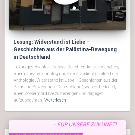
Lesung: Widerstand ist Liebe –
Geschichten aus der Palästina-Bewegung
in Deutschland
In Kurzgeschichten, Essays, Berichten, kurzen Vignetten,
einem Theatermonolog und einem Gedicht schildert die
Anthologie „Widerstand ist Liebe – Geschichten aus der
Palästina-Bewegung in Deutschland“, was es bedeutet,
einen Völkermord live zu bezeugen und dagegen
aufzubegehren.
Weiterlesen