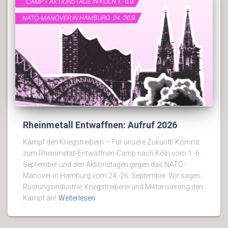
Rheinmetall Entwaffnen: Aufruf 2026
Kampf den Kriegstreibern – Für unsere Zukunft! Kommt
zum Rheinmetall-Entwaffnen-Camp nach Köln vom 1.-6.
September und den Aktionstagen gegen das NATO-
Manöver in Hamburg vom 24.-26. September. Wir sagen
Rüstungsindustrie, Kriegstreiberei und Militarisierung den
Kampf an!
Weiterlesen