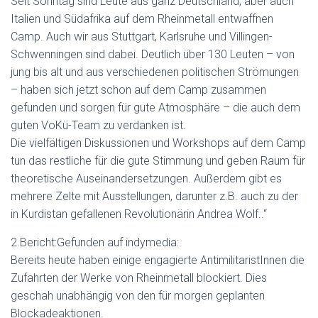
Seit Sonntag sind Leute aus ganz Deutschland, aber auch
Italien und Südafrika auf dem Rheinmetall entwaffnen
Camp. Auch wir aus Stuttgart, Karlsruhe und Villingen-
Schwenningen sind dabei. Deutlich über 130 Leuten – von
jung bis alt und aus verschiedenen politischen Strömungen
– haben sich jetzt schon auf dem Camp zusammen
gefunden und sorgen für gute Atmosphäre – die auch dem
guten VoKü-Team zu verdanken ist.
Die vielfäl
tigen Diskussionen und Workshops auf dem Camp
tun das restliche für die gute Stimmung und geben Raum für
theoretische Auseinandersetzungen. Außerdem gibt es
mehrere Zelte mit Ausstellungen, darunter z.B. auch zu der
in Kurdistan gefallenen Revolutionärin Andrea Wolf..“
2.Bericht:Gefunden auf indymedia:
Bereits heute haben einige engagierte AntimilitaristInnen die
Zufahrten der Werke von Rheinmetall blockiert. Dies
geschah unabhängig von den für morgen geplanten
Blockadeaktionen.