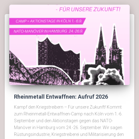
Rheinmetall Entwaffnen: Aufruf 2026
Kampf den Kriegstreibern – Für unsere Zukunft! Kommt
zum Rheinmetall-Entwaffnen-Camp nach Köln vom 1.-6.
September und den Aktionstagen gegen das NATO-
Manöver in Hamburg vom 24.-26. September. Wir sagen
Rüstungsindustrie, Kriegstreiberei und Militarisierung den