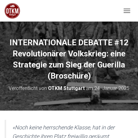
NAVIG
INTERNATIONALE DEBATTE #12
Revolutionärer Volkskrieg: eine
Strategie zum Sieg der Guerilla
(Broschüre)
Veröffentlicht von
OTKM Stuttgart
am
24. Januar 2025
«Noch keine herrschende Klasse, hat in der
Geschichte ihren Platz freiwillig geräumt.