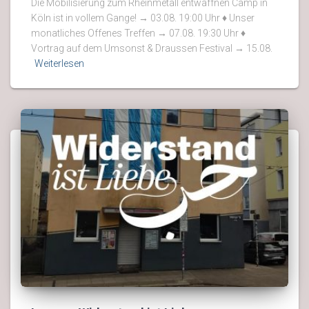
Die Mobilisierung zum Rheinmetall entwaffnen Camp in
Köln ist in vollem Gange! → 03.08. 19:00 Uhr ♦ Unser
monatliches Offenes Treffen → 07.08. 19:30 Uhr ♦
Vortrag auf dem Umsonst & Draussen Festival → 15.08.
Weiterlesen