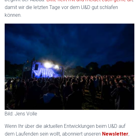
damit wir die letzten Tage vor dem U&D gut schlafen
können.
Bild: Jens Volle
Wenn Ihr über die aktuellen Entwicklungen beim U&D auf
dem Laufenden sein wollt, abonniert unseren
Newsletter
,