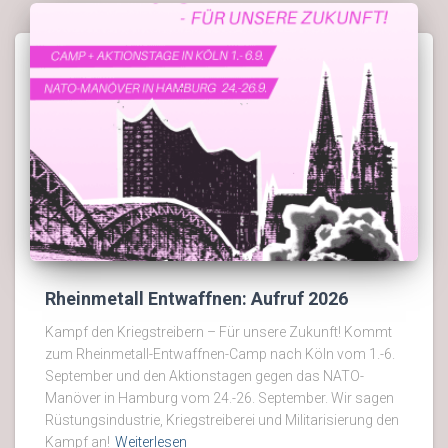
Rheinmetall Entwaffnen: Aufruf 2026
Kampf den Kriegstreibern – Für unsere Zukunft! Kommt
zum Rheinmetall-Entwaffnen-Camp nach Köln vom 1.-6.
September und den Aktionstagen gegen das NATO-
Manöver in Hamburg vom 24.-26. September. Wir sagen
Rüstungsindustrie, Kriegstreiberei und Militarisierung den
Kampf an!
Weiterlesen