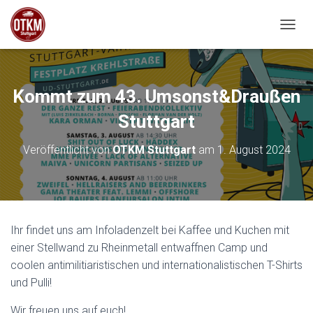
NAVIG
Kommt zum 43. Umsonst&Draußen
Stuttgart
Veröffentlicht von
OTKM Stuttgart
am
1. August 2024
Ihr findet uns am Infoladenzelt bei Kaffee und Kuchen mit
einer Stellwand zu Rheinmetall entwaffnen Camp und
coolen antimilitiaristischen und internationalistischen T-Shirts
und Pulli!
Wir freuen uns auf euch!