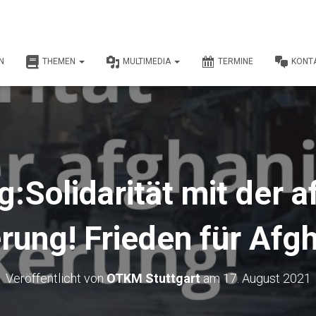
N
THEMEN
MULTIMEDIA
TERMINE
KONT
Solidarität mit der 
rung! Frieden für Afgh
Veröffentlicht von
OTKM Stuttgart
am
17. August 2021