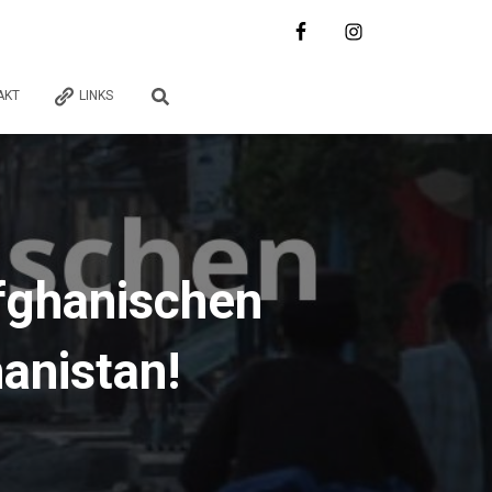
AKT
LINKS
afghanischen
anistan!