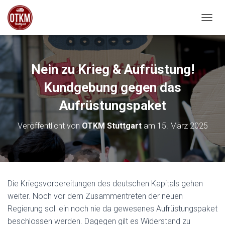
NAVIG
Nein zu Krieg & Aufrüstung!
Kundgebung gegen das
Aufrüstungspaket
Veröffentlicht von
OTKM Stuttgart
am
15. März 2025
Die Kriegsvorbereitungen des deutschen Kapitals gehen
weiter. Noch vor dem
Z
usamment
r
eten der neuen
Regierung soll ein noch nie da gewesenes Aufrüstungspaket
beschlossen werden. Dagegen gilt es Widerstand zu