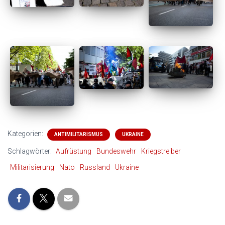
Kategorien:
ANTIMILITARISMUS
UKRAINE
Schlagwörter:
Aufrüstung
Bundeswehr
Kriegstreiber
Militarisierung
Nato
Russland
Ukraine