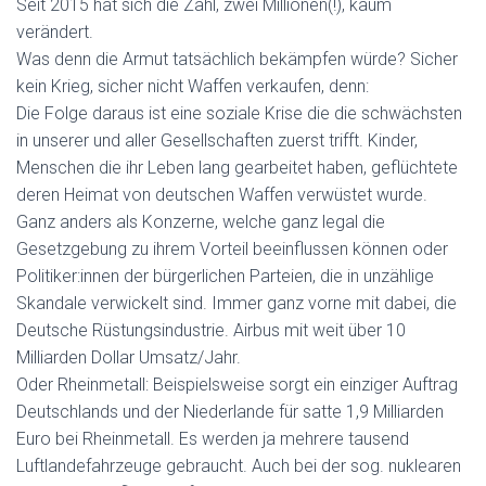
Seit 2015 hat sich die Zahl, zwei Millionen(!), kaum
verändert.
Was denn die Armut tatsächlich bekämpfen würde? Sicher
kein Krieg, sicher nicht Waffen verkaufen, denn:
Die Folge daraus ist eine soziale Krise die die schwächsten
in unserer und aller Gesellschaften zuerst trifft. Kinder,
Menschen die ihr Leben lang gearbeitet haben,
g
eflüchtete
deren
Heimat von deutschen Waffen verwüstet wurde.
Ganz anders als Konzerne, welche ganz legal die
Gesetzgebung zu ihrem Vorteil beeinflussen können oder
Politiker:innen
der bürgerlichen
Parteien, die in unzählige
Skandale verwickelt sind.
Immer ganz vorne mit dabei, die
Deutsche Rüstungsindustrie.
Airbus mit weit über 10
Milliarden Dollar Umsatz/Jahr.
Oder Rheinmetall:
Beispielsweise sorgt ein einziger Auftrag
Deutschlands und der Niederlande für satte 1,9 Milliarden
Euro bei Rheinmetall. Es werden ja mehrere tausend
Luftlandefahrzeuge gebraucht.
Auch bei der sog. nuklearen