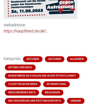
webadresse:
https://hauptfeind.de/akt…
Kategorien:
AKTIONEN
AKTIONEN
ALLGEMEIN
ANTIMILITARISMUS
BUNDESWEHR AN SCHULEN UND IN DER ÖFFENTLICHKEIT
FLUCHTURSACHE KRIEG
INTERNATIONAL
KRIEGSBÜNDNIS NATO
MELDUNGEN
MILITARISIERUNG UND RÜSTUNGSEXPORTE
UKRAINE