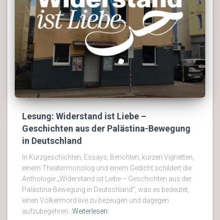
Lesung: Widerstand ist Liebe –
Geschichten aus der Palästina-Bewegung
in Deutschland
In Kurzgeschichten, Essays, Berichten, kurzen Vignetten,
einem Theatermonolog und einem Gedicht schildert die
Anthologie „Widerstand ist Liebe – Geschichten aus der
Palästina-Bewegung in Deutschland“, was es bedeutet,
einen Völkermord live zu bezeugen und dagegen
aufzubegehren.
Weiterlesen