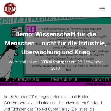
NAVIG
Demo: Wissenschaft für die
Menschen – nicht für die Industrie,
Überwachung und Krieg
Veröffentlicht von
OTKM Stuttgart
am
28. November
2018
Im Dezember 2016 begründeten das Land Baden-
Württemberg, die Industrie und die Universitäten Stuttgart
und Tübingen das Projekt Cyber Valley. Ziel ist es, die