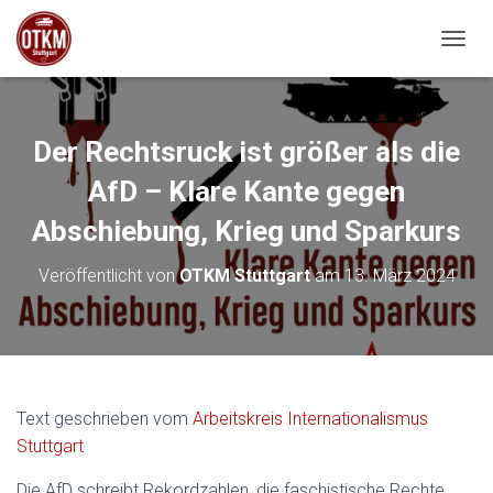
NAVIG
Der Rechtsruck ist größer als die
AfD – Klare Kante gegen
Abschiebung, Krieg und Sparkurs
Veröffentlicht von
OTKM Stuttgart
am
13. März 2024
für
Text geschrieben vom
Arbeitskreis Internationalismus
Der
Stuttgart
Rechtsruck
Die AfD schreibt Rekordzahlen, die faschistische Rechte