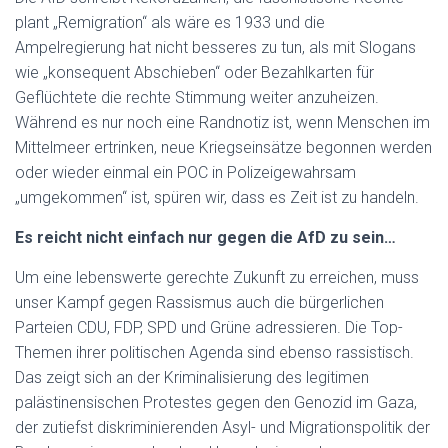
ist
plant „Remigration“ als wäre es 1933 und die
größer
Ampelregierung hat nicht besseres zu tun, als mit Slogans
als
wie „konsequent Abschieben“ oder Bezahlkarten für
die
Geflüchtete die rechte Stimmung weiter anzuheizen.
AfD
Während es nur noch eine Randnotiz ist, wenn Menschen im
–
Mittelmeer ertrinken, neue Kriegseinsätze begonnen werden
Klare
oder wieder einmal ein POC in Polizeigewahrsam
Kante
„umgekommen“ ist, spüren wir, dass es Zeit ist zu handeln.
gegen
Abschiebung,
Es reicht nicht einfach nur gegen die AfD zu sein…
Krieg
Um eine lebenswerte gerechte Zukunft zu erreichen, muss
und
unser Kampf gegen Rassismus auch die bürgerlichen
Sparkurs
Parteien CDU, FDP, SPD und Grüne adressieren. Die Top-
Themen ihrer politischen Agenda sind ebenso rassistisch.
Das zeigt sich an der Kriminalisierung des legitimen
palästinensischen Protestes gegen den Genozid im Gaza,
der zutiefst diskriminierenden Asyl- und Migrationspolitik der