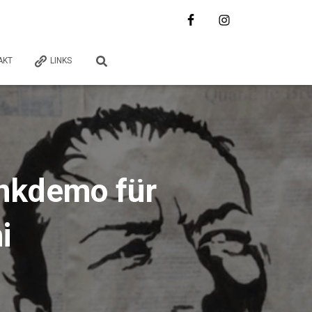
AKT
LINKS
nkdemo für
i