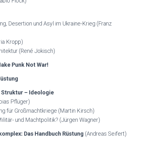
ablo Flock)
g, Desertion und Asyl im Ukraine-Krieg (Franz
ria Kropp)
hitektur (René Jokisch)
ake Punk Not War!
rüstung
Struktur – Ideologie
bias Pflüger)
g für Großmachtkriege (Martin Kirsch)
litär- und Machtpolitik? (Jürgen Wagner)
komplex: Das Handbuch Rüstung
(Andreas Seifert)