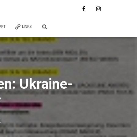
AKT
LINKS
n: Ukraine-
“
2