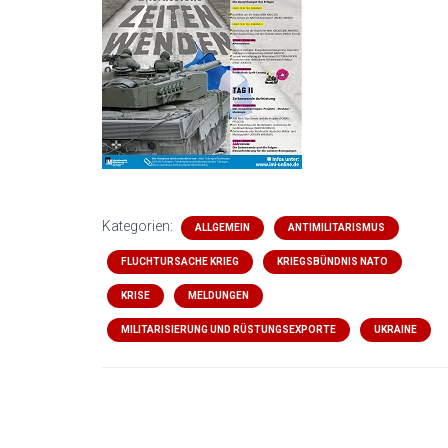
Kategorien:
ALLGEMEIN
ANTIMILITARISMUS
FLUCHTURSACHE KRIEG
KRIEGSBÜNDNIS NATO
KRISE
MELDUNGEN
MILITARISIERUNG UND RÜSTUNGSEXPORTE
UKRAINE